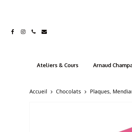
Skip
to
main
facebook
instagram
phone
email
content
Hit enter to search or ESC to close
Ateliers & Cours
Arnaud Champ
Accueil
Chocolats
Plaques, Mendia