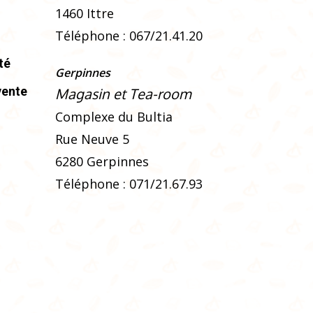
e
1460 Ittre
Téléphone : 067/21.41.20
uit
té
Gerpinnes
vente
Magasin et Tea-room
Complexe du Bultia
Rue Neuve 5
6280 Gerpinnes
Téléphone : 071/21.67.93