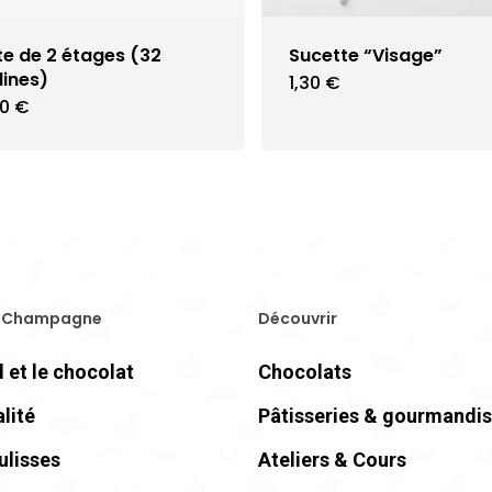
te de 2 étages (32
Sucette “Visage”
lines)
1,30
€
Ce
00
€
prod
a
plus
vari
Les
opti
 Champagne
Découvrir
peu
être
 et le chocolat
Chocolats
choi
lité
Pâtisseries & gourmandi
sur
ulisses
Ateliers & Cours
la