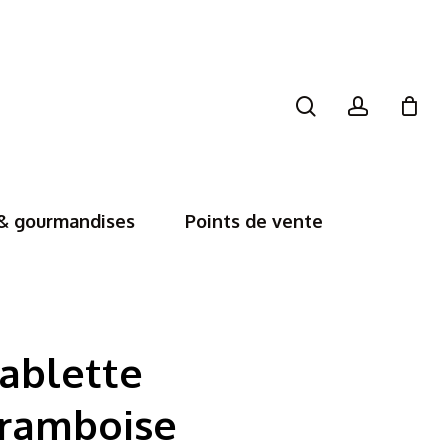
search
account
Close
Cart
 & gourmandises
Points de vente
ablette
ramboise