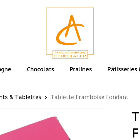
Cart
agne
Chocolats
Pralines
Pâtisseries
nts & Tablettes
Tablette Framboise Fondant
T
F