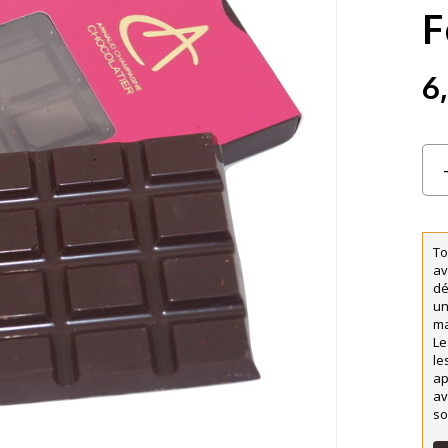
F
6
To
av
dé
un
ma
Le
le
ap
av
so