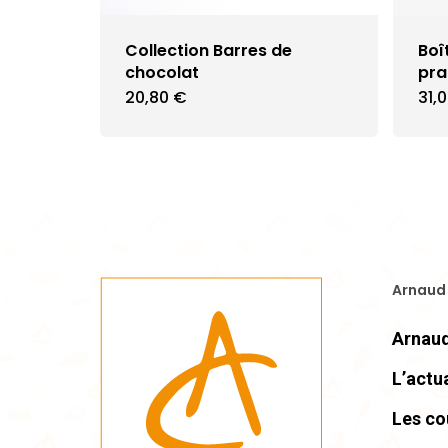
Collection Barres de
Boî
chocolat
pra
20,80
€
31,
Arnaud
Arnaud
L’actua
Les co