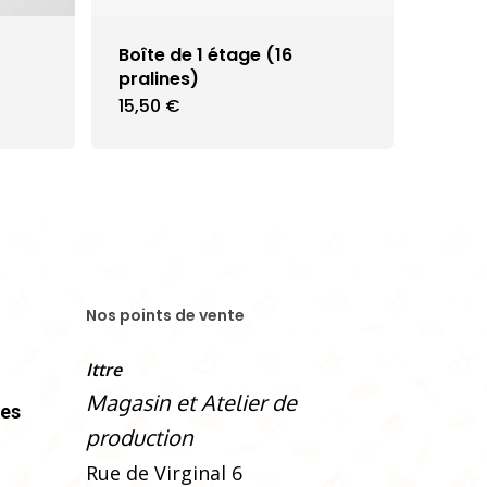
Boîte de 1 étage (16
pralines)
15,50
€
uit
ieurs
ations.
ons
Nos points de vente
vent
Ittre
sies
Magasin et Atelier de
ses
production
Rue de Virginal 6